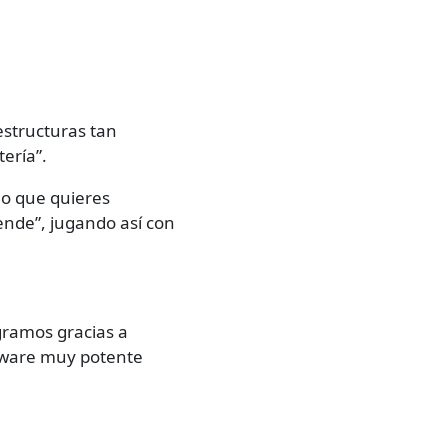
estructuras tan
ería”.
lo que quieres
vende”, jugando así con
ogramos gracias a
oftware muy potente