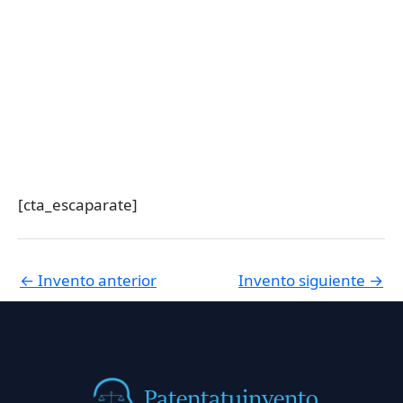
[cta_escaparate]
←
Invento anterior
Invento siguiente
→