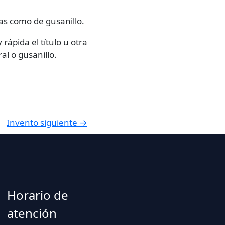
as como de gusanillo.
rápida el título u otra
l o gusanillo.
Invento siguiente
→
Horario de
atención