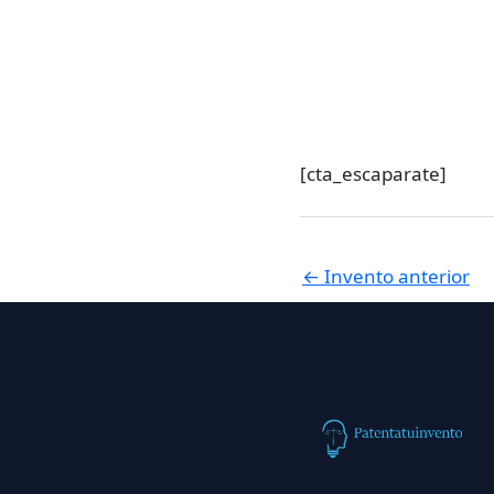
[cta_escaparate]
←
Invento anterior