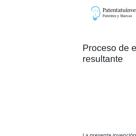
Ir
al
contenido
Proceso de e
resultante
La presente invención,