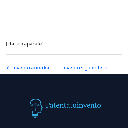
[cta_escaparate]
←
Invento anterior
Invento siguiente
→